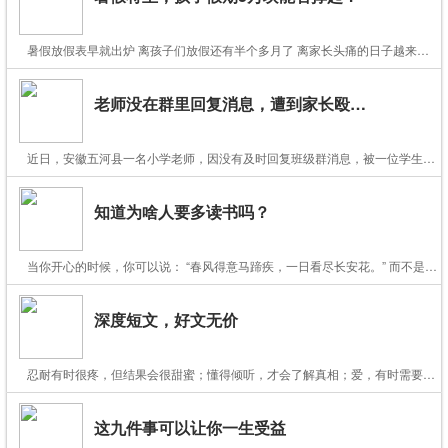
暑假放假表早就出炉 离孩子们放假还有半个多月了 离家长头痛的日子越来越近了 ……
老师没在群里回复消息，遭到家长殴打怒骂！
近日，安徽五河县一名小学老师，因没有及时回复班级群消息，被一位学生家长破口大骂，该家长甚至到学校殴打该老师……
知道为啥人要多读书吗？
当你开心的时候，你可以说： “春风得意马蹄疾，一日看尽长安花。” 而不是只会得瑟：哈哈哈哈哈哈哈哈哈哈哈哈哈哈！
深度短文，好文无价
忍耐有时很疼，但结果会很甜蜜；懂得倾听，才会了解真相；爱，有时需要等待，因为爱心在路上。
这九件事可以让你一生受益