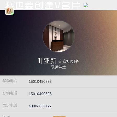
叶亚新
企宣组组长
璞英学堂
移动电话
15010490393
移动电话
15010490393
固定电话
4000-756956