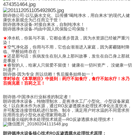
朗诗德公司-以弘扬水文化、以传播“喝纯净水，用自来水”的现代人健
康饮水新观念为己任而立于世！
朗诗德净水设备-对接自来水，自制纯净水！
朗诗德净水设备-均由中国人民保险公司保险！
★
净水机，你装与不装，它都会逐步普及，因为水资源已经被严重污
染！
★
空气净化器，你用与不用，它也会渐渐进入家庭，因为雾霾随时降
临、甲醛始终存在！
★
还是那句话：疾病发生在别人身上那叫故事，发生在自己身上那就
是事故！
★
睿智的人，给家人只留爱不留债！ 健康在一切叫资产， 没健康一切
叫遗产！
朗诗德-因为专业 所以信赖！售后服务始终如一！
李时珍在《本草纲目》中提到：药疗不如食疗，食疗不如水疗！水乃
百病克星！百药之王！
朗诗德-中国净水行业标准的制定者！
朗诗德净水设备，纯物理制水，是将净水工厂小型化、小型设备家庭
化！以自来水作为水源，通过RO反渗透膜水处理技术净化出直饮水，
并可配套连接管线机进行加热、制冷，满足用户对水温的不同需求所
应用而生的小型化水处理家用电器！
目前最尖端的净水处理技术就是—RO反渗透膜水处理技术！
朗诗德净水设备核心技术RO反渗透膜水处理技术原理：