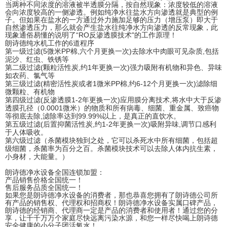
当两种不同浓度的溶液被半透膜分隔，按自然现象：浓度较低的溶液
会向浓度较高的一侧渗透。例如纯净水往盐水方向渗透就是典型的例
子。但如果在盐水的一方通过外力施加足够的压力（增压泵）即大于
自然渗透压力，那么就会产生盐水往纯净水方向渗透的反常现象，此
现象通俗易懂的说明了“RO反渗透膜技术"的工作原理！
朗诗德纯水机工作的6道程序
第一级过滤(5微米PP棉,六个月更换一次)去除水中肉眼可见杂质,包括
泥沙、红虫、铁锈等
第二级过滤(颗粒活性炭,约1年更换一次)强力吸附有机物和异色、异味
如农药、氯气等
第三级过滤(精密活性炭或者1微米PP棉,约6-12个月更换一次)滤除细
微颗粒、有机物
第四级过滤(反渗透膜1-2年更换一次)应用膜分离技术,将水中大于反渗
透膜孔径（0.0001微米）的物质和所有病毒、细菌、重金属、致癌物
等彻底去除,滤除率达到99.99%以上，是真正的直饮水。
第五级过滤(后置抑菌活性炭,约1-2年更换一次)吸附异味,调节口感利
于人体吸收。
第六级过滤（杀菌模块独到之处，它可以杀死水中所有细菌，包括超
级细菌，杀菌率为百分之百。杀菌模块技术可以去除人体内抗生素，
小身材，大能量。）
朗诗德净水设备全国连锁加盟：
产品销售价格全国统一！
售后服务品质全国统一！
如果您是朗诗德净水设备的消费者，那也恭喜您拥有了朗诗德公司所
有产品的销售权、代理权和招商权！朗诗德净水设备实属口碑产品，
朗诗德的经销商、代理商一定是产品的消费者和使用者！通过您的分
享，让千千万万个家庭尽快远离污染水源，和您一样尽快喝上朗诗德
安全健康的小分子团活氧水！