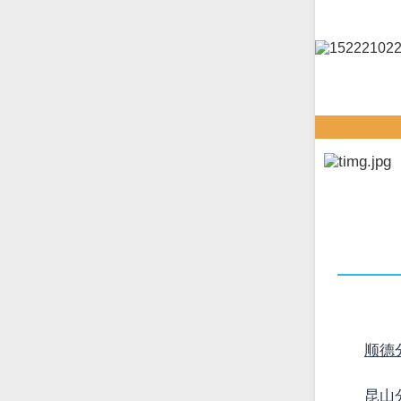
顺德
昆山