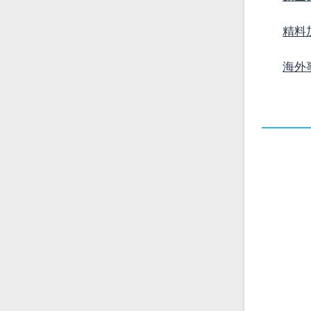
精料
海外