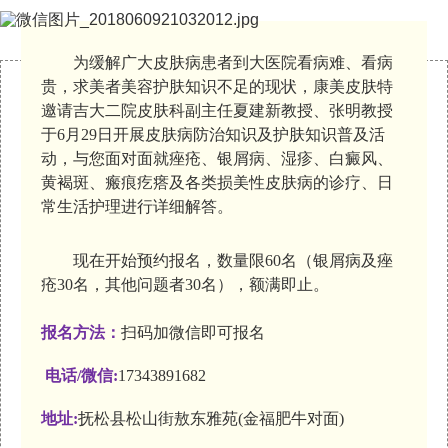
为缓解广大皮肤病患者到大医院看病难、看病
贵，求美者美容护肤知识不足的现状，康美皮肤特
邀请吉大二院皮肤科副主任夏建新教授、张明教授
于6月29日开展皮肤病防治知识及护肤知识普及活
动，与您面对面就痤疮、银屑病、湿疹、白癜风、
黄褐斑、瘢痕疙瘩及各类损美性皮肤病的诊疗、日
常生活护理进行详细解答。
现在开始预约报名，数量限60名（银屑病及痤
疮30名，其他问题者30名），额满即止。
报名方法
：
扫码加微信即可报名
电话/微信:
17343891682
地址:
抚松县松山街敖东雅苑(金福肥牛对面)