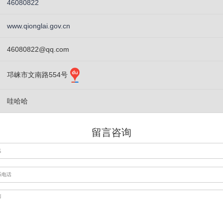
46080822
www.qionglai.gov.cn
46080822@qq.com
邛崃市文南路554号
哇哈哈
留言咨询