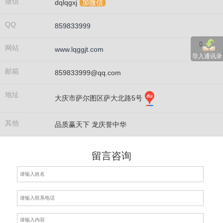
微信
dqlqgxj
加微信
QQ
859833999
网站
www.lqggjt.com
导入通讯录
邮箱
859833999@qq.com
地址
大庆市萨尔图区萨大北路5号
其他
品质赢天下 龙庆誉中华
留言咨询