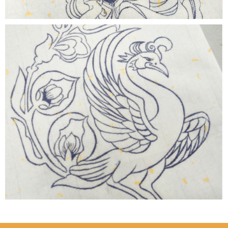
毕业作品 茶具《北雨壶》