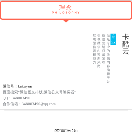
理念
PHILOSOPHY
卡
展
引
微
做
专
现
领
信
最
业
酷
微
微
营
专
信
信
销
业
云
营
内
权
的
销
容
威
微
魅
新
发
信
力
风
布
内
尚
容
编
辑
平
台
微信号：kakuyun
微信图文排版
百度搜索“
,微信公众号编辑器”
QQ：348003490
348003490@qq.com
合作信箱：
留言咨询