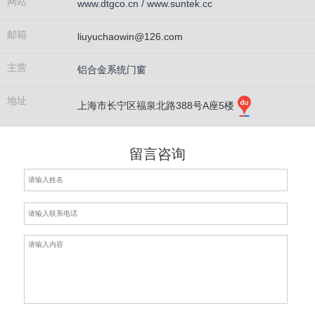
网站
www.dtgco.cn / www.suntek.cc
邮箱
liuyuchaowin@126.com
主营
铝合金系统门窗
地址
上海市长宁区福泉北路388号A座5楼
留言咨询