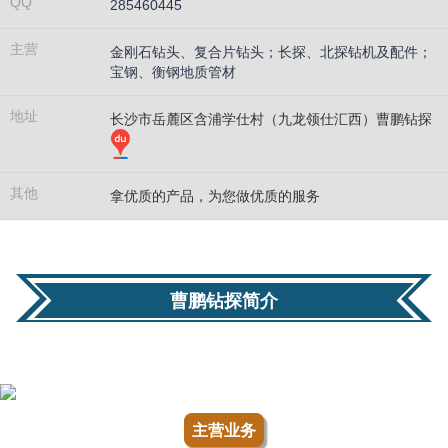
QQ
285460445
主营
金刚石钻头、复合片钻头；长探、北探钻机及配件；
宝钢、衡钢地质管材
地址
长沙市岳麓区含浦学仕村（九龙领仕汇西）曹鹏钻探
其他
拿优质的产品，为您做优质的服务
曹鹏钻探简介
主营业务