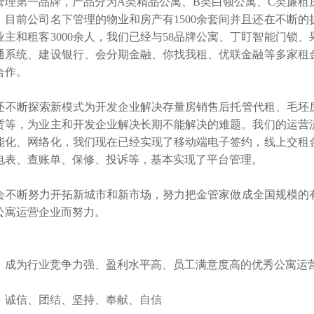
管理第一品牌，产品分为A类精品公寓、B类白领公寓、C类廉租
，目前公司名下管理的物业和房产有1500余套间并且还在不断的
业主和租客3000余人，我们已经与58品牌公寓、丁盯智能门锁、
通系统、建设银行、会分期金融、你找我租、优联金融等多家租
合作。
断探索新模式为开发企业解决存量房销售后托管代租、毛坯
赁等，为业主和开发企业解决长期不能解决的难题。我们的运营
能化、网络化，我们现在已经实现了移动端电子签约，线上交租
电表、查账单、保修、投诉等，基本实现了平台管理。
断努力开拓新城市和新市场，努力把金管家做成全国规模的
公寓运营企业而努力。
：成为行业竞争力强、盈利水平高、员工满意度高的优秀公寓运
：诚信、团结、坚持、奉献、自信