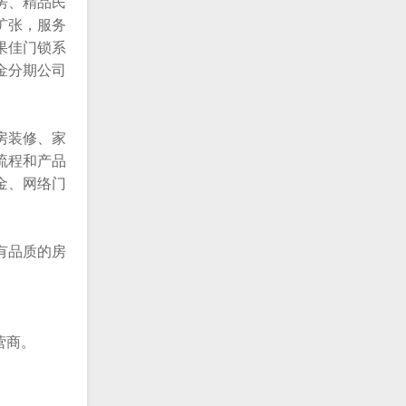
房、精品民
扩张，服务
果佳门锁系
金分期公司
房装修、家
流程和产品
金、网络门
有品质的房
营商。