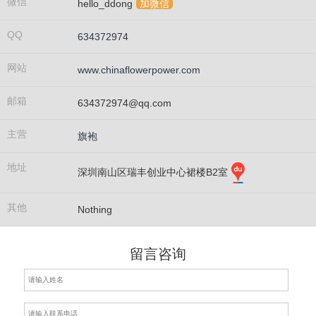
微信
hello_ddong
加微信
QQ
634372974
网站
www.chinaflowerpower.com
邮箱
634372974@qq.com
主营
旗袍
地址
深圳南山区瑞丰创业中心裙楼B2室
其他
Nothing
留言咨询