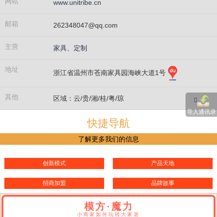
网站
www.unitribe.cn
邮箱
262348047@qq.com
主营
家具、定制
地址
浙江省温州市苍南家具园海峡大道1号
其他
区域：云/贵/湘/桂/粤/琼
导入通讯录
快捷导航
了解更多我们的信息
创新模式
产品天地
招商加盟
品牌故事
模方·魔力
小商家如何玩转大家居