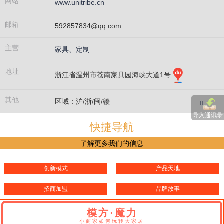
网站
www.unitribe.cn
邮箱
592857834@qq.com
主营
家具、定制
地址
浙江省温州市苍南家具园海峡大道1号
其他
区域：沪/浙/闽/赣
导入通讯录
快捷导航
了解更多我们的信息
创新模式
产品天地
招商加盟
品牌故事
模方·魔力
小商家如何玩转大家居