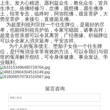
上生。发大心精进。愿利益众生，教化众生，皆共
生净土。依佛经修习，念佛，观想佛，愿生佛净
土，恒常专念，临终时，阿弥陀佛，观音菩萨，大
势至菩萨，来接引，直接面见佛。
为超度列祖列宗挂一个往生牌位，是最好的尽
孝，也能得到祖先护佑，令家宅稳固，诸事吉祥；
超度去世亲朋可以令其离苦，广结善缘。祈福牌位
可以令全家人消灾延寿，平安吉祥。
为个人的冤亲债主、堕胎子女挂一个往生牌
位，是忏悔消业非常有效的方法，可以令我们与宿
世的冤亲解开怨结，可令身体健康、事业发达、学
业顺利。
留言咨询