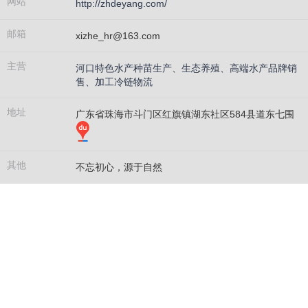
网站
http://zhdeyang.com/
邮箱
xizhe_hr@163.com
主营
河口特色水产种苗生产、生态养殖、高端水产品牌销
售、加工冷链物流
地址
广东省珠海市斗门区红旗镇湖东社区584县道东七围
其他
不忘初心，源于自然
不
忘
源
初
于
心
自