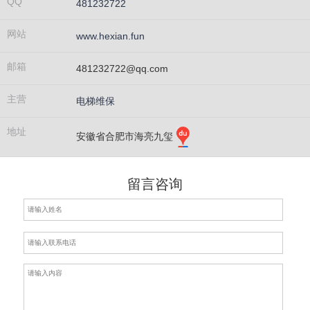
QQ
481232722
网站
www.hexian.fun
邮箱
481232722@qq.com
主营
电梯维保
地址
安徽省合肥市海亮九玺
留言咨询