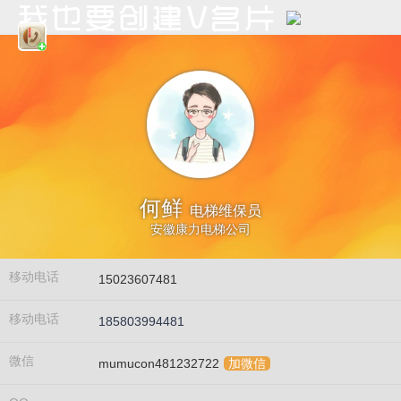
何鲜
电梯维保员
安徽康力电梯公司
移动电话
15023607481
移动电话
185803994481
微信
mumucon481232722
加微信