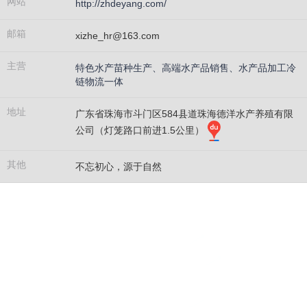
网站
http://zhdeyang.com/
邮箱
xizhe_hr@163.com
主营
特色水产苗种生产、高端水产品销售、水产品加工冷
链物流一体
地址
广东省珠海市斗门区584县道珠海德洋水产养殖有限
公司（灯笼路口前进1.5公里）
其他
不忘初心，源于自然
不
忘
源
初
于
心
自