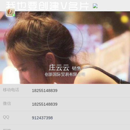
庄云云
销售
创新国际贸易有限公司
移动电话
18255148839
微信
18255148839
QQ
912437398