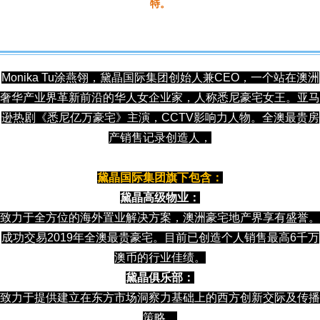
特。
个 人 介 绍
Monika Tu涂燕翎，黛晶国际集团创始人兼CEO，一个站在澳洲
奢华产业界革新前沿的华人女企业家，人称悉尼豪宅女王。亚马
逊热剧《悉尼亿万豪宅》主演，CCTV影响力人物。全澳最贵房
产销售记录创造人，
黛晶国际集团旗下包含：
黛晶高级物业：
致力于全方位的海外置业解决方案，澳洲豪宅地产界享有盛誉。
成功交易2019年全澳最贵豪宅。目前已
创造个人销售最高6千万
澳币的行业佳绩。
黛晶俱乐部：
致力于提供建立在东方市场洞察力基础上的西方创新交际及传播
策略。