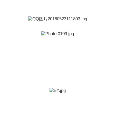
师爷Christian Louboutin举办了私人豪华欢迎会，当晚著
名酒品“巴黎之花Perrier-Jouët”联袂登场。
成为2018年度世界四大著名国际会计事务所-安永的年度
企业家奖的入围者，此次不仅作为企业家，更作为一名华
裔女商人，和精英群体一起探讨企业家对澳洲的新展望，
进一步使黛晶国际以市场服务市场的理念得到肯定。
Robb Report是奢侈品市场对于富有阶层极具影响力的绝
对权威的媒体。2018农历新年之际，黛晶国际创始人兼董
事长Monika Tu 登上了Robb Report（澳大利亚）中国农
历新年杂志年刊。