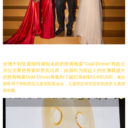
全澳大利亚最独特最知名的的慈善晚宴“
Gold Dinner
”有超过
百位主要慈善家和贵宾出席，由我作为发起人的全澳最盛大
的慈善晚宴
Gold Dinner
筹集到了破纪录的
$33,400,000，
善款
都将用于帮助悉尼儿童医院基金会，儿童癌症研究院帮助患癌儿童摆
脱病魔。