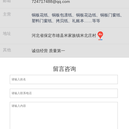
邮箱
724717488@qq.com
主营
铜板花纸、铜板包凛纸、铜板花边纸、铜板门窗纸、
塑料门窗纸、拷贝纸、礼账本……等等
地址
河北省保定市雄县米家族镇米北庄村
其他
诚信经营 质量第一
留言咨询