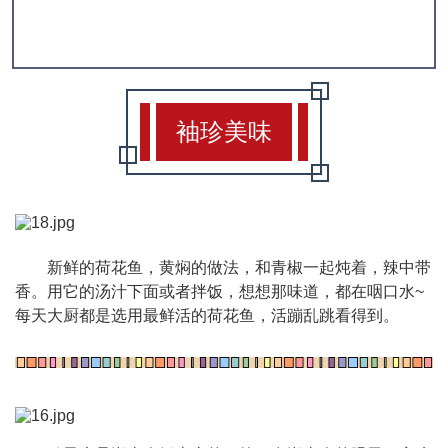
——钵子菜。来了客人，一席之上，不来几个钵
子菜，不成敬意。
袖珍美味
新鲜的荷花鱼，黄焖的做法，和青椒一起炖着，辣中带
香。用它的汤汁下面或者拌饭，想想那味道，都在咽口水~
每天大厨都是选用最鲜活的荷花鱼，活蹦乱跳看得到。