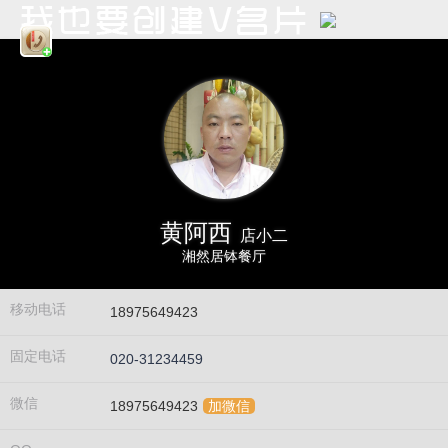
黄阿西
店小二
湘然居钵餐厅
移动电话
18975649423
固定电话
020-31234459
微信
18975649423
加微信