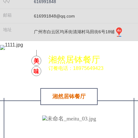
QQ
616991848
邮箱
616991848@qq.com
地址
广州市白云区均禾街清湖村马田街6号18铺
湘然居钵餐厅
美
订餐电话：18975649423
味
湘然居钵餐厅
韵味，只因为一种特殊的乘装食物的器皿