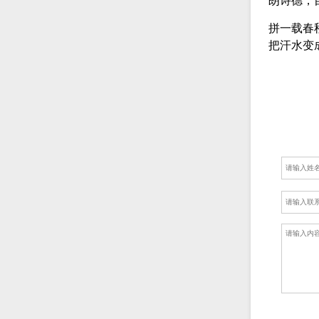
朗诗德，
拼一载春
把汗水变