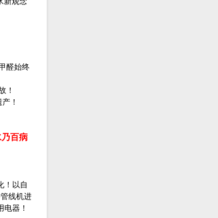
水新观念
甲醛始终
故！
遗产！
水乃百病
化！以自
接管线机进
用电器！