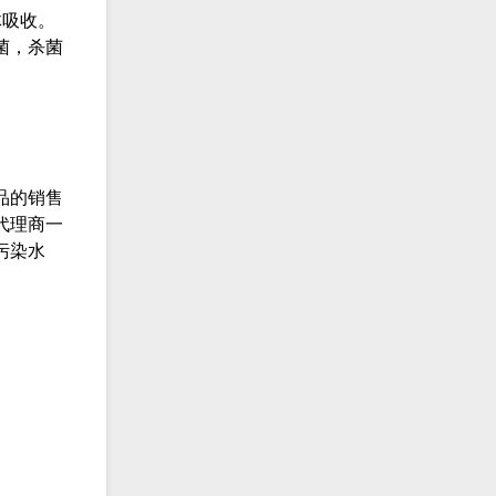
体吸收。
菌，杀菌
）
品的销售
代理商一
污染水