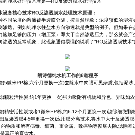
端的净水处理技术就是—RO反渗透膜水处理技术！
水设备核心技术RO反渗透膜水处理技术原理：
同浓度的溶液被半透膜分隔，按自然现象：浓度较低的溶液
侧渗透。例如纯净水往盐水方向渗透就是典型的例子。但如果在
力施加足够的压力（增压泵）即大于自然渗透压力，那么就会产
向渗透的反常现象，此现象通俗易懂的说明了“RO反渗透膜技术"
朗诗德纯水机工作的6道程序
滤(5微米PP棉,六个月更换一次)去除水中肉眼可见杂质,包括泥
滤(颗粒活性炭,约1年更换一次)强力吸附有机物和异色、异味如
(精密活性炭或者1微米PP棉,约6-12个月更换一次)滤除细微颗
(反渗透膜4-5年更换一次)应用膜分离技术,将水中大于反渗透膜孔
米）的物质和所有病毒、细菌、重金属、致癌物等彻底去除,滤除率达到
，是真正的直饮水。