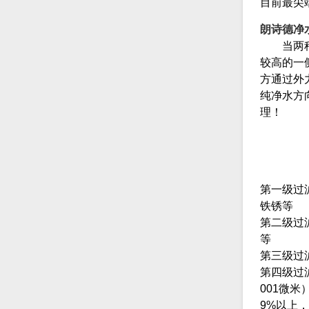
目前最尖
朗诗德净
当两种不
较高的一
方通过外
纯净水方
理！
第一级过
铁锈等
第二级过
等
第三级过滤
第四级过滤
001微
9%以上