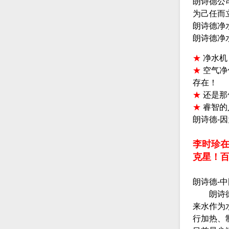
朗诗德公
为己任而
朗诗德净
朗诗德净
★
净水机
★
空气净
存在！
★
还是那
★
睿智的
朗诗德-
李时珍
克星！
朗诗德-
朗诗德净
来水作为
行加热、