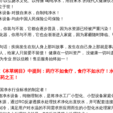
司-以弘扬水文化、以传播“喝纯净水，用自来水”的现代人健康饮
立于世！
水设备-对接自来水，自制纯净水！
水设备-均由中国人民保险公司保险！
，你装与不装，它都会逐步普及，因为水资源已经被严重污染！
化器，你用与不用，它也会渐渐进入家庭，因为雾霾随时降临、
句话：疾病发生在别人身上那叫故事，发生在自己身上那就是事
人，给家人只留爱不留债！ 健康在一切叫资产， 没健康一切叫
因为专业 所以信赖！售后服务始终如一！
在《本草纲目》中提到：药疗不如食疗，食疗不如水疗！
百药之王！
中国净水行业标准的制定者！
水设备，纯物理制水，是将净水工厂小型化、小型设备家庭
水源，通过RO反渗透膜水处理技术净化出直饮水，并可配套连
制冷，满足用户对水温的不同需求所应用而生的小型化水处理家