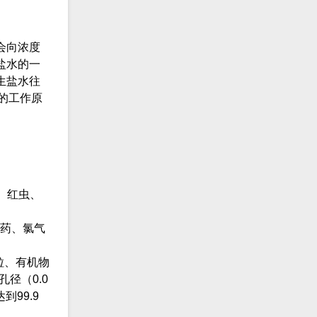
会向浓度
盐水的一
生盐水往
的工作原
沙、红虫、
农药、氯气
粒、有机物
径（0.0
99.9