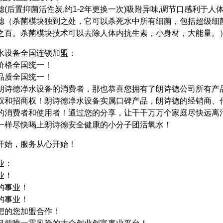
滤(后置抑菌活性炭,约1-2年更换一次)吸附异味,调节口感利于人
滤（杀菌模块独到之处，它可以杀死水中所有细菌，包括超级细
之百。杀菌模块技术可以去除人体内抗生素，小身材，大能量。
水设备全国连锁加盟：
价格全国统一！
品质全国统一！
朗诗德净水设备的消费者，那也恭喜您拥有了朗诗德公司所有产
权和招商权！朗诗德净水设备实属口碑产品，朗诗德的经销商、
的消费者和使用者！通过您的分享，让千千万万个家庭尽快远离
一样尽快喝上朗诗德安全健康的小分子团活氧水！
开始，服务从心开始！
业：
业！
的事业！
的事业！
想的您加盟合作！