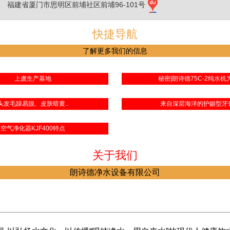
福建省厦门市思明区前埔社区前埔96-101号
快捷导航
了解更多我们的信息
上虞生产基地
秘密|朗诗德75C-2纯水机为
头发毛躁易脱、皮肤暗黄..
来自深层海洋的护龈型牙
空气净化器KJF400特点
关于我们
朗诗德净水设备有限公司