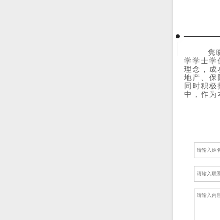
隽晓琪，
学学士学
理念，成
地产、保
同时积极
中，作为