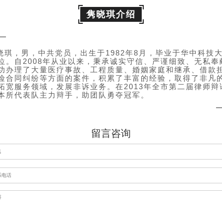
隽晓琪介绍
男，中共党员，出生于1982年8月，毕业于华中科技
位。自2008年从业以来，秉承诚实守信、严谨细致、无私奉
功办理了大量医疗事故、工程质量、婚姻家庭和继承、借款
险合同纠纷等方面的案件，积累了丰富的经验，取得了非凡
拓宽服务领域，发展非诉业务。在2013年全市第二届律师辩
本所代表队主力辩手，助团队勇夺冠军。
留言咨询