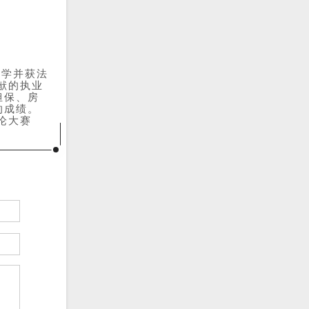
大学并获法
献的执业
担保、房
的成绩。
论大赛