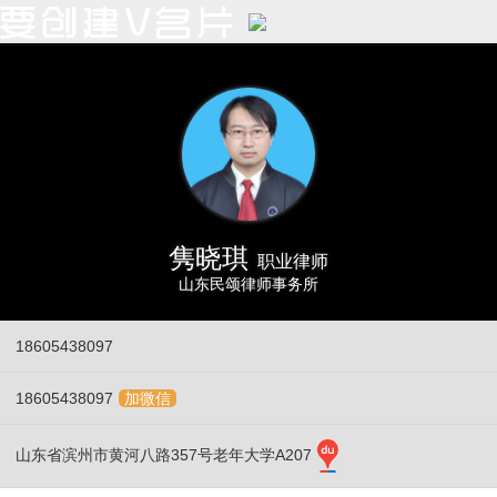
隽晓琪
职业律师
山东民颂律师事务所
18605438097
18605438097
加微信
山东省滨州市黄河八路357号老年大学A207