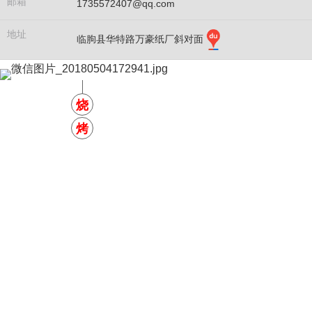
邮箱
1735572407@qq.com
地址
临朐县华特路万豪纸厂斜对面
小店
烧
周末不打烊
烤