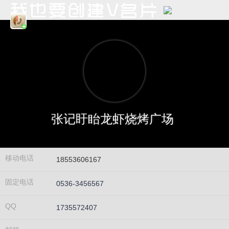
张记盱眙龙虾烧烤广场
移动电话
18553606167
固定电话
0536-3456567
QQ
1735572407