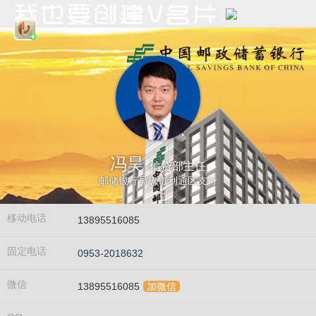
冯昊
信贷部主任
邮储银行吴忠市利通区支行
移动电话
13895516085
固定电话
0953-2018632
微信
13895516085
加微信