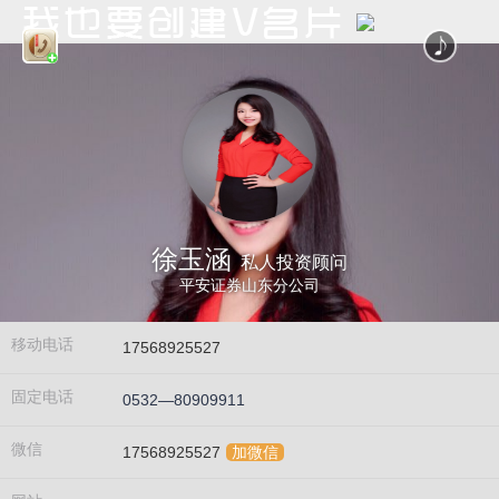
徐玉涵
私人投资顾问
平安证券山东分公司
移动电话
17568925527
固定电话
0532—80909911
微信
17568925527
加微信