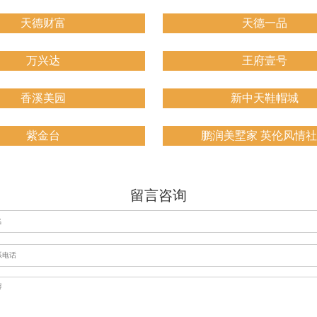
天德财富
天德一品
万兴达
王府壹号
香溪美园
新中天鞋帽城
紫金台
鹏润美墅家 英伦风情
留言咨询