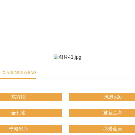
绍
XIANGMUJIESHAO
东方悦
凤凰o2o
金孔雀
君圣兰亭
乾城华府
盛景蓝天