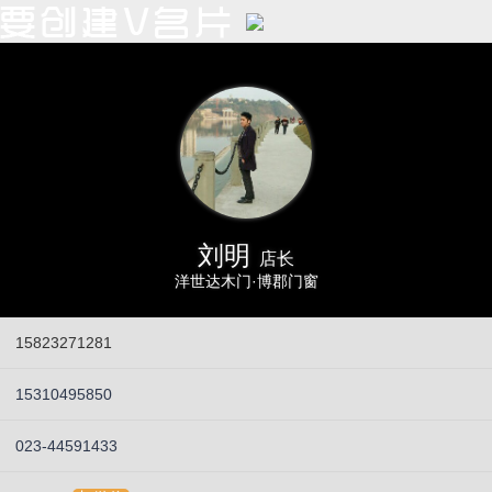
刘明
店长
洋世达木门·博郡门窗
15823271281
15310495850
023-44591433