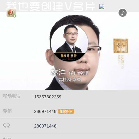
林洋
客户经理
碧桂园·嘉誉
移动电话
15357302259
微信
286971448
加微信
QQ
286971448