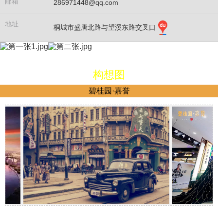
邮箱
286971448@qq.com
地址
桐城市盛唐北路与望溪东路交叉口
构想图
碧桂园·嘉誉