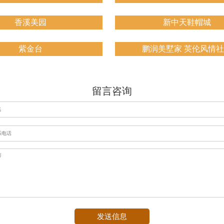
香溪美园
新中天鞋帽城
紫金台
鹏润美墅家 英伦风情
留言咨询