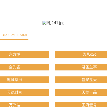
绍
XIANGMUJIESHAO
东方悦
凤凰o2o
金孔雀
君圣兰亭
乾城华府
盛景蓝天
天德财富
天德一品
万兴达
王府壹号