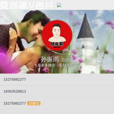
孙振雨
总经理
喜多多婚庆（策划演艺）
15275882277
18363530813
15275882277
加微信