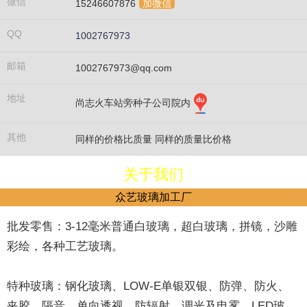
微信
15246607876
加微信
QQ
1002767973
邮箱
1002767973@qq.com
地址
尚志火车站旁种子公司院内
其他
同样的价格比质量 同样的质量比价格
关于我们
众艺玻璃加工厂
批发零售：3-12毫米普通白玻璃，超白玻璃，拼镜，沙雕
彩绘，各种工艺玻璃。
特种玻璃：钢化玻璃、LOW-E单银双银、防弹、防火、
夹胶、隔音、单向透视、防辐射、调光及电雾、LED玻