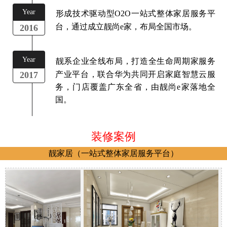
Year
形成技术驱动型O2O一站式整体家居服务平
台，通过成立靓尚e家，布局全国市场。
2016
Year
靓系企业全线布局，打造全生命周期家服务
产业平台，联合华为共同开启家庭智慧云服
2017
务，门店覆盖广东全省，由靓尚e家落地全
国。
装修案例
靓家居（一站式整体家居服务平台）