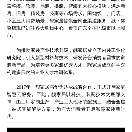
盖整装、软装、局装、换装、智装五大核心模块，满足新
房、旧房、精装房、公寓等市场需求。围绕线上、门店、
小区三大消费场景，靓家居提供全网全渠道服务，线下体
验店现已进驻各大购物中心，覆盖广东全省地级市以上城
市。
为推动家装产业技术升级，靓家居成立了内装工业化
研究院，引入新型材料与技术，研发符合消费者需求的家
装新产品。为培养更多家装优秀人才，靓家居成立商学院
构建多层次的专业人才培训体系。
2017年，靓家居与华为达成战略合作，正式开启家庭
智慧云服务。至此，靓家居以科技、装配技术为底部支
撑，由工厂定制生产，产业工人现场装配施工，结合全屋
一站式智能解决方案，为广大消费者开启智慧家装新时
代。