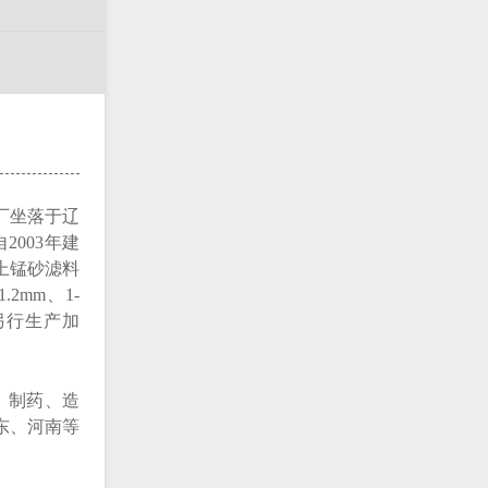
厂坐落于辽
003年建
上锰砂滤料
2mm、1-
求另行生产加
、制药、造
东、河南等