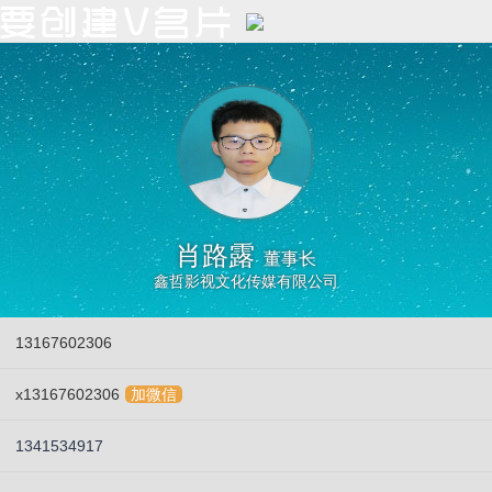
肖路露
董事长
鑫哲影视文化传媒有限公司
13167602306
x13167602306
加微信
1341534917