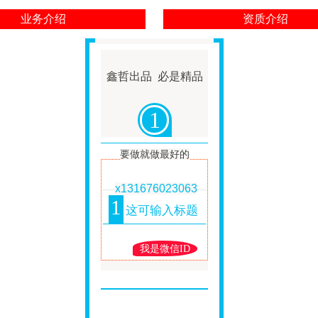
业务介绍
资质介绍
鑫哲出品 必是精品
1
要做就做最好的
x131676023063
1
这可输入标题
我是微信ID