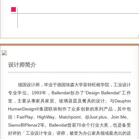
设计师简介
德国设计师，毕业于德国埃森大学富特旺根学院，工业设计
专业学位。
1993
年，
Ballendat
创办了“
Design Ballendat
”工作
室，主要从事家具家居、玻璃器皿及餐具的设计。与
Dauphin
HumanDesign®
集团联袂制作了众多创新的系列产品，其中包
括：
FairPlay
、
HighWay
、
Matchpoint
、
@Just plus
、
Join Me
、
Siamo
和
Plenar2
等。
Ballendat
曾获
70
余个行业大奖，也是备受
好评的「工业设计专业」讲师，被誉为办公家具领域最杰出的设