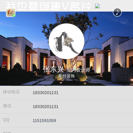
张东兴
室内设计师
希特装饰
移动电话
18330201131
微信
18330201131
QQ
1151591059